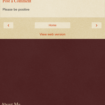
Post a Comment
Please be positive
‹
›
Home
View web version
About Me