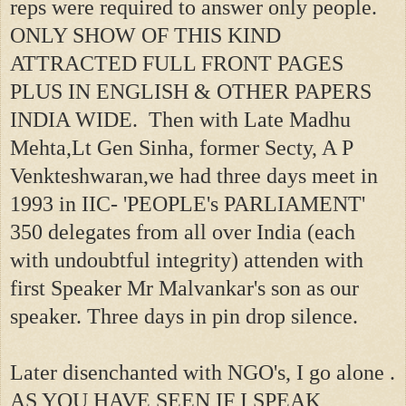
reps were required to answer only people.
ONLY SHOW OF THIS KIND
ATTRACTED FULL FRONT PAGES
PLUS IN ENGLISH & OTHER PAPERS
INDIA WIDE. Then with Late Madhu
Mehta,Lt Gen Sinha, former Secty, A P
Venkteshwaran,we had three days meet in
1993 in IIC- 'PEOPLE's PARLIAMENT'
350 delegates from all over India (each
with undoubtful integrity) attenden with
first Speaker Mr Malvankar's son as our
speaker. Three days in pin drop silence.
Later disenchanted with NGO's, I go alone .
AS YOU HAVE SEEN IF I SPEAK