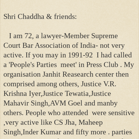
Shri Chaddha & friends:
I am 72, a lawyer-Member Supreme
Court Bar Association of India- not very
active. If you may in 1991-92 I had called
a 'People's Parties meet' in Press Club . My
organisation Janhit Reasearch center then
comprised among others, Justice V.R.
Krishna Iyer,Justice Tewatia,Justice
Mahavir Singh,AVM Goel and manby
others. People who attended were sensitive
,very active like CS Jha, Maheep
Singh,Inder Kumar and fifty more . parties