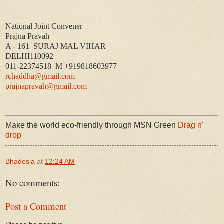
National Joint Convener
Prajna Pravah
A - 161 SURAJ MAL VIHAR
DELHI110092
011-22374518 M +919818603977
rchaddha@gmail.com
prajnapravah@gmail.com
Make the world eco-friendly through MSN Green
Drag n'
drop
Bhadesia
at
12:24 AM
No comments:
Post a Comment