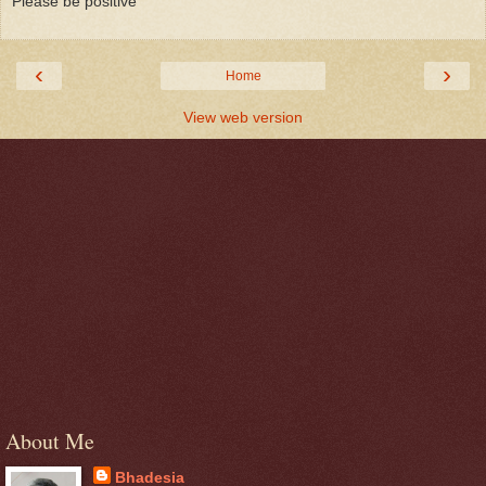
Please be positive
‹
›
Home
View web version
About Me
Bhadesia