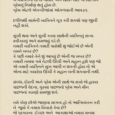
પ્રેમનું નિર્માણ થતું હોય છે.
પ્રેમ એટલે એકબીજાંમાં ઓગળવાની આવડત.
દલીલથી સામેની વ્યક્તિને ચૂપ કરી શકશો પણ જીતી
નહીં શકો.
સુખી થવા અને સુખી કરવા સાથેની વ્યક્તિનું સત્ય
સ્વીકારવું અને સમજવું પડે છે.
તમારી વ્યક્તિને તમારી પાસેથી શું જોઈએ છે એની
તમને ખબર છે
?
કે પછી તમારે તેને શું આપવું છે એની જ ખબર છે
?
તમારી તમન્ના ગમે તેટલી ઊંચી અને મહાન હશે પણ જો
એ તમારી વ્યક્તિને સુખ આપી ન શકતી હોય તો એ
એના માટે ક્યારેય ઊંચી કે મહાન બની શકવાની નથી.
સંબંધ
,
દોસ્તી અને પ્રેમ એની સાથે જ રાખો જે હાસ્ય
પાછળની વેદના
,
ગુસ્સા પાછળનો પ્રેમ અને મૌન
પાછળનાં કારણો સમજી શકે.
તમે કોણ છોએ જાણવા માગતા હો તો આત્મિચંતન કરી
ને
જુવો કે તમારા વિચારો કેવા છે
?
જે પ્રકારના
ઈચ્છા અને
આકાક્ષાઓ તમારા મનમા