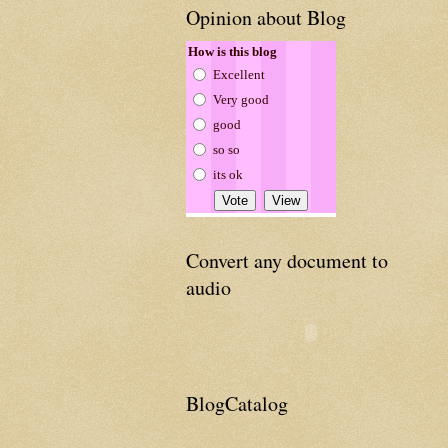
Opinion about Blog
How is this blog
Excellent
Very good
good
so so
its ok
Convert any document to
audio
BlogCatalog