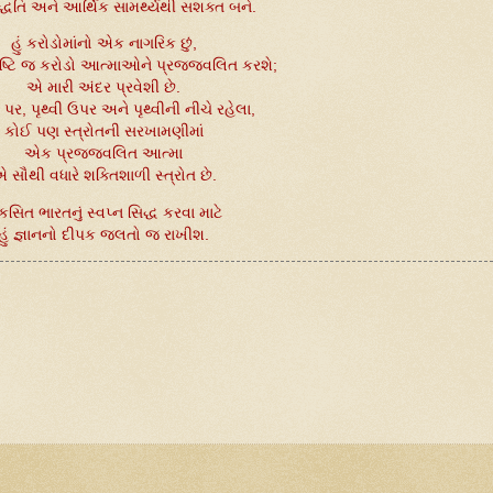
દ્ધતિ અને આર્થિક સામર્થ્યથી સશક્ત બને.
હું કરોડોમાંનો એક નાગરિક છું,
્ટિ જ કરોડો આત્માઓને પ્રજ્જવલિત કરશે;
એ મારી અંદર પ્રવેશી છે.
ી પર, પૃથ્વી ઉપર અને પૃથ્વીની નીચે રહેલા,
કોઈ પણ સ્ત્રોતની સરખામણીમાં
એક પ્રજ્જવલિત આત્મા
 સૌથી વધારે શક્તિશાળી સ્ત્રોત છે.
કસિત ભારતનું સ્વપ્ન સિદ્ધ કરવા માટે
હું જ્ઞાનનો દીપક જલતો જ રાખીશ.