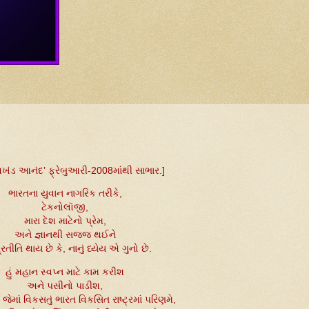
અખંડ આનંદ’ ફ્રેબુઆરી-2008માંથી સાભાર.]
ભારતના યુવાન નાગરિક તરીકે,
ટેકનોલૉજી,
મારા દેશ માટેનો પ્રેમ,
અને જ્ઞાનથી સજ્જ થઈને
્રતીતિ થાય છે કે, નાનું ધ્યેય એ ગુનો છે.
હું મહાન સ્વપ્ન માટે કામ કરીશ
અને પસીનો પાડીશ,
 જેમાં વિકસતું ભારત વિકસિત રાષ્ટ્રમાં પરિણમે,