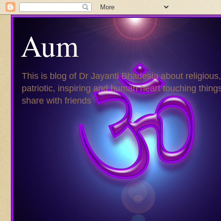
Aum
This is blog of Dr Jayanti Bhadesia about religious,
patriotic, inspiring and human heart touching things
share with friends