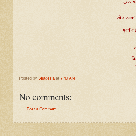
મૂલ્ય પ
એક આર્ષદષ
પૃથ્વીથ
એ
વિ
Posted by
Bhadesia
at
7:40 AM
No comments:
Post a Comment