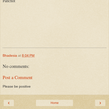
Panchot
Bhadesia
at
8:04 PM
No comments:
Post a Comment
Please be positive
‹
›
Home