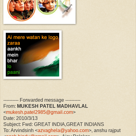
---------- Forwarded message ----------
From:
MUKESH PATEL MADHAVLAL
<
mukesh.patel2985@gmail.com
>
Date: 2010/3/13
Subject: Fwd: GREAT INDIA,GREAT INDIANS
To: Arvindsinh <
azvaghela@yahoo.com
>, anshu rajput