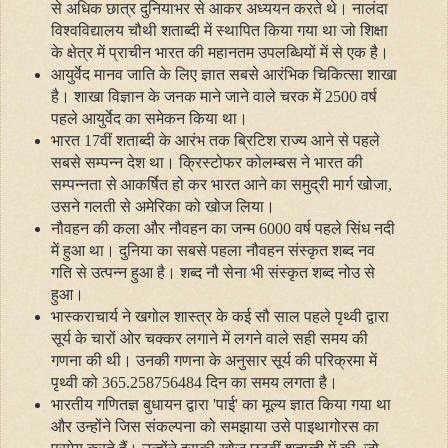
से अधिक छात्र दुनियाभर से आकर अध्‍ययन करते थे। नालंदा
विश्‍वविद्यालय चौथी शताब्‍दी में स्‍थापित किया गया था जो शिक्षा
के क्षेत्र में प्राचीन भारत की महानतम उपलब्धियों में से एक है।
आयुर्वेद मानव जाति के लिए ज्ञात सबसे आरंभिक चिकित्‍सा शाखा
है। शाखा विज्ञान के जनक माने जाने वाले चरक में 2500 वर्ष
पहले आयुर्वेद का समेकन किया था।
भारत 17वीं शताब्‍दी के आरंभ तक ब्रिटिश राज्‍य आने से पहले
सबसे सम्‍पन्‍न देश था। क्रिस्‍टोफर कोलम्‍बस ने भारत की
सम्‍पन्‍नता से आकर्षित हो कर भारत आने का समुद्री मार्ग खोजा
,
उसने गलती से अमेरिका को खोज लिया।
नौवहन की कला और नौवहन का जन्‍म 6000 वर्ष पहले सिंध नदी
में हुआ था। दुनिया का सबसे पहला नौवहन संस्‍कृ‍त शब्‍द नव
गति से उत्‍पन्‍न हुआ है। शब्‍द नौ सेना भी संस्‍कृत शब्‍द नोउ से
हुआ।
भास्‍कराचार्य ने खगोल शास्‍त्र के कई सौ साल पहले पृथ्‍वी द्वारा
सूर्य के चारों ओर चक्‍कर लगाने में लगने वाले सही समय की
गणना की थी। उनकी गणना के अनुसार सूर्य की परिक्रमा में
पृथ्‍वी को 365.258756484 दिन का समय लगता है।
भारतीय गणितज्ञ बुधायन द्वारा
'
पाई
'
का मूल्‍य ज्ञात किया गया था
और उन्‍होंने जिस संकल्‍पना को समझाया उसे पाइथागोरस का