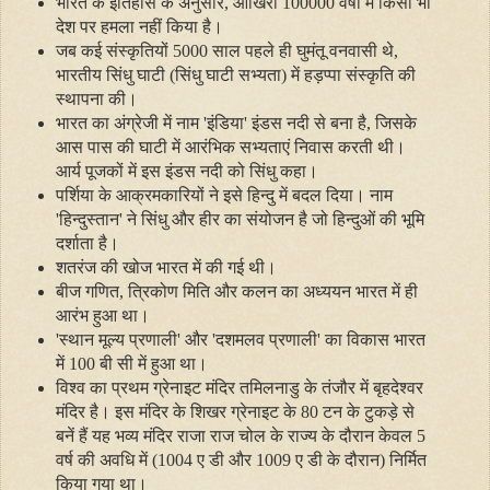
भारत के इतिहास के अनुसार
,
आखिरी 100000 वर्षों में किसी भी
देश पर हमला नहीं किया है।
जब कई संस्कृतियों 5000 साल पहले ही घुमंतू वनवासी थे
,
भारतीय सिंधु घाटी (सिंधु घाटी सभ्यता) में हड़प्पा संस्कृति की
स्थापना की।
भारत का अंग्रेजी में नाम
'
इंडिया
'
इं‍डस नदी से बना है
,
जिसके
आस पास की घाटी में आरंभिक सभ्‍यताएं निवास करती थी।
आर्य पूजकों में इस इंडस नदी को सिंधु कहा।
पर्शिया के आक्रमकारियों ने इसे हिन्‍दु में बदल दिया। नाम
'
हिन्‍दुस्‍तान
'
ने सिंधु और हीर का संयोजन है जो हिन्‍दुओं की भूमि
दर्शाता है।
शतरंज की खोज भारत में की गई थी।
बीज गणित
,
त्रिकोण मिति और कलन का अध्‍ययन भारत में ही
आरंभ हुआ था।
'
स्‍थान मूल्‍य प्रणाली
'
और
'
दशमलव प्रणाली
'
का विकास भारत
में 100 बी सी में हुआ था।
विश्‍व का प्रथम ग्रेनाइट मंदिर तमिलनाडु के तंजौर में बृहदेश्‍वर
मंदिर है। इस मंदिर के शिखर ग्रेनाइट के 80 टन के टुकड़े से
बनें हैं यह भव्‍य मंदिर राजा राज चोल के राज्‍य के दौरान केवल 5
वर्ष की अवधि में (1004 ए डी और 1009 ए डी के दौरान) निर्मित
किया गया था।