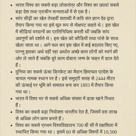
भारत विश्‍व का सबसे बड़ा लोकतंत्र और विश्‍व का छठवां सबसे
बड़ा देश तथा प्राचीन सभ्‍यताओं में से एक है।
सांप सीढ़ी का खेल तेरहवीं शताब्‍दी में कवि संत ज्ञान देव द्वारा
तैयार किया गया था इसे मूल रूप से मोक्षपट कहते थे। इस खेल
में सीढियां वरदानों का प्रतिनिधित्‍व करती थीं जबकि सांप
अवगुणों को दर्शाते थे। इस खेल को कौडियों तथा पांसे के साथ
खेला जाता था। आगे चल कर इस खेल में कई बदलाव किए गए
,
परन्‍तु इसका अर्थ वहीं रहा अर्थात अच्‍छे काम लोगों को स्‍वर्ग की
ओर ले जाते हैं जबकि बुरे काम दोबारा जन्‍म के चक्र में डाल देते
हैं।
दुनिया का सबसे ऊंचा क्रिकेट का मैदान हिमाचल प्रदेश के
चायल नामक स्‍थान पर है। इसे समुद्री सतह से 2444 मीटर
की ऊंचाई पर भूमि को समतल बना कर 1893 में तैयार किया
गया था।
भारत में विश्‍व भर से सबसे अधिक संख्‍या में डाक खाने स्थित
हैं।
विश्‍व का सबसे बड़ा नियोक्‍ता भारतीय रेल है
,
जिसमें दस लाख
से अधिक लोग काम करते हैं।
विश्‍व का सबसे प्रथम विश्‍वविद्यालय 700 बी सी में तक्षशिला में
स्‍थापित किया गया था। इसमें 60 से अधिक विषयों में 10,500