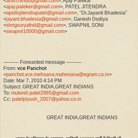
<
ansh.hindu@gmail.com
>, Ajay Palekar
<
ajay.paleker@gmail.com
>, PATEL JITENDRA
<
apollojitendrapatel@gmail.com
>, "Dr.Jayanti Bhadesia"
<
jayant.bhadesia@gmail.com
>, Ganesh Dodiya
<
shrigsuryafnd@gmail.com
>, SWAPNIL SONI
<
swapnil10000@gmail.com
>
---------- Forwarded message ----------
From:
vce Panchot
<
panchot.vce.mehsana.mahesana@egram.co.in
>
Date: Mar 7, 2010 4:14 PM
Subject: GREAT INDIA,GREAT INDIANS
To:
mukesh.patel2985@gmail.com
Cc:
patelpiyush_2007@yahoo.co.in
GREAT INDIA,GREAT INDIANS