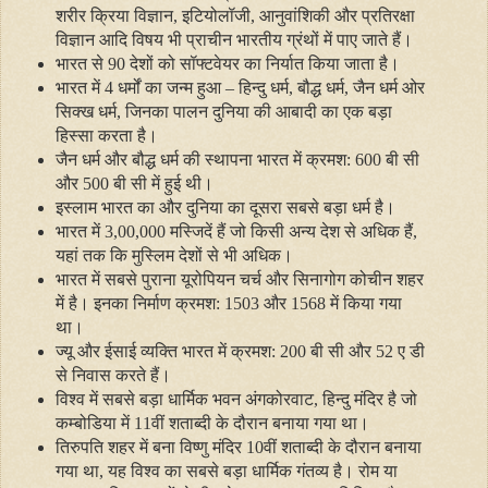
शरीर क्रिया विज्ञान
,
इटियोलॉजी
,
आनुवांशिकी और प्रतिरक्षा
विज्ञान आदि विषय भी प्राचीन भारतीय ग्रंथों में पाए जाते हैं।
भारत से 90 देशों को सॉफ्टवेयर का निर्यात किया जाता है।
भारत में 4 धर्मों का जन्‍म हुआ
–
हिन्‍दु धर्म
,
बौद्ध धर्म
,
जैन धर्म ओर
सिक्‍ख धर्म
,
जिनका पालन दुनिया की आबादी का एक बड़ा
हिस्‍सा करता है।
जैन धर्म और बौद्ध धर्म की स्‍थापना भारत में क्रमश: 600 बी सी
और 500 बी सी में हुई थी।
इस्‍लाम भारत का और दुनिया का दूसरा सबसे बड़ा धर्म है।
भारत में 3,00,000 मस्जिदें हैं जो किसी अन्‍य देश से अधिक हैं
,
यहां तक कि मुस्लिम देशों से भी अधिक।
भारत में सबसे पुराना यूरोपियन चर्च और सिनागोग कोचीन शहर
में है। इनका निर्माण क्रमश: 1503 और 1568 में किया गया
था।
ज्‍यू और ईसाई व्‍यक्ति भारत में क्रमश: 200 बी सी और 52 ए डी
से निवास करते हैं।
विश्‍व में सबसे बड़ा धार्मिक भवन अंगकोरवाट
,
हिन्‍दु मंदिर है जो
कम्‍बोडिया में 11वीं शताब्‍दी के दौरान बनाया गया था।
तिरुपति शहर में बना विष्‍णु मंदिर 10वीं शताब्‍दी के दौरान बनाया
गया था
,
यह विश्‍व का सबसे बड़ा धार्मिक गंतव्‍य है। रोम या