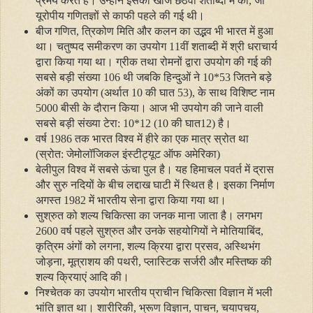
प्रमेय करते हैं। उन्‍होंने इसकी खोज छठवीं शताब्‍दी में की
,
जो
यूरोपीय गणितज्ञों से काफी पहले की गई थी।
बीज गणित
,
त्रिकोण मिति और कलन का उद्भव भी भारत में हुआ
था। चतुष्‍पद समीकरण का उपयोग 11वीं शताब्‍दी में श्री धराचार्य
द्वारा किया गया था। ग्रीक तथा रोमनों द्वारा उपयोग की गई की
सबसे बड़ी संख्‍या 106 थी जबकि हिन्‍दुओं ने 10*53 जितने बड़े
अंकों का उपयोग (अर्थात 10 की घात 53)
,
के साथ विशिष्‍ट नाम
5000 बीसी के दौरान किया। आज भी उपयोग की जाने वाली
सबसे बड़ी संख्‍या टेरा: 10*12 (10 की घात12) है।
वर्ष 1986 तक भारत विश्‍व में हीरे का एक मात्र स्रोत था
(स्रोत: जेमोलॉजिकल इंस्‍टी‍ट्यूट ऑफ अमेरिका)
बेलीपुल विश्‍व‍ में सबसे ऊंचा पुल है। यह हिमाचल पवर्त में द्रास
और सुरु नदियों के बीच लद्दाख घाटी में स्थित है। इसका निर्माण
अगस्‍त 1982 में भारतीय सेना द्वारा किया गया था।
सुश्रुत को शल्‍य चिकित्‍सा का जनक माना जाता है। लगभग
2600 वर्ष पहले सुश्रुत और उनके सहयोगियों ने मोतियाबिंद
,
कृत्रिम अंगों को लगना
,
शल्‍य क्रिया द्वारा प्रसव
,
अस्थिभंग
जोड़ना
,
मूत्राशय की पथरी
,
प्‍लास्टिक सर्जरी और मस्तिष्‍क की
शल्‍य क्रियाएं आदि की।
निश्‍चेतक का उपयोग भारतीय प्राचीन चिकित्‍सा विज्ञान में भली
भांति ज्ञात था। शारीरिकी
,
भ्रूण विज्ञान
,
पाचन
,
चयापचय
,